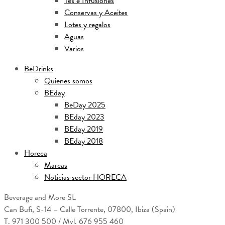
Tés e Infusiones
Conservas y Aceites
Lotes y regalos
Aguas
Varios
BeDrinks
Quienes somos
BEday
BeDay 2025
BEday 2023
BEday 2019
BEday 2018
Horeca
Marcas
Noticias sector HORECA
Beverage and More SL
Can Bufi, S-14 – Calle Torrente, 07800, Ibiza (Spain)
T. 971 300 500 / Mvl. 676 955 460