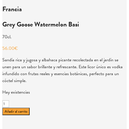
Francia
Grey Goose Watermelon Basi
70cl.
56.00
€
Sandía rica y jugosa y albahaca picante recolectada en el jardín se
unen para un sabor brillante y refrescante. Este licor único es vodka
infundido con frutas reales y esencias botánicas, perfecto para un
cóctel simple.
Hay existencias
Grey
Goose
Añadir al carrito
Watermelon
Basi