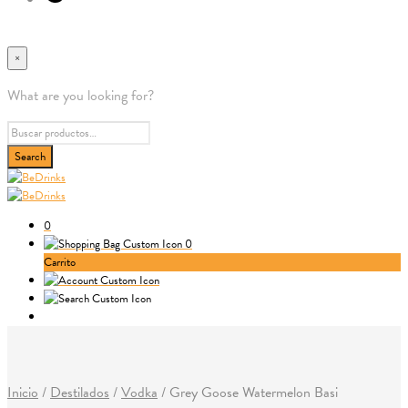
×
What are you looking for?
0
0
Carrito
Inicio
/
Destilados
/
Vodka
/
Grey Goose Watermelon Basi