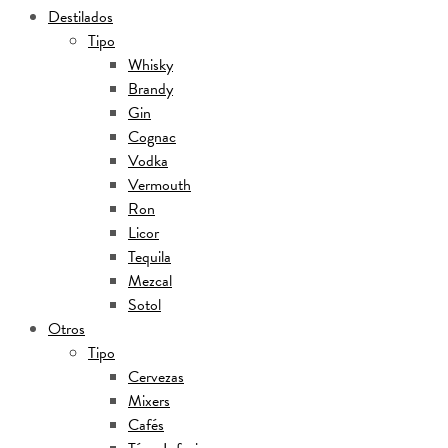
Destilados
Tipo
Whisky
Brandy
Gin
Cognac
Vodka
Vermouth
Ron
Licor
Tequila
Mezcal
Sotol
Otros
Tipo
Cervezas
Mixers
Cafés