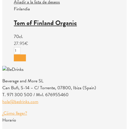
Añadir a la lista de deseos
Finlandia
Tom of Finland Organic
70cl.
27.95
€
Tom
of
Añadir
Finland
Organic
cantidad
Beverage and More SL
Can Bufi, S-14 – C/ Torrente, 07800, Ibiza (Spain)
T. 971 300 500 / Mvl. 676955460
hola@bedrinks.com
¿Cómo llegar?
Horario