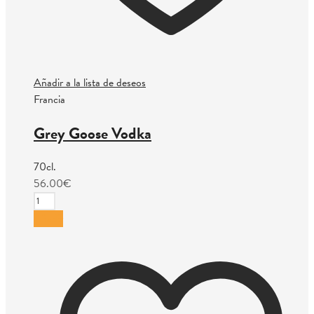
Añadir a la lista de deseos
Francia
Grey Goose Vodka
70cl.
56.00
€
Grey
Goose
Añadir
Vodka
cantidad