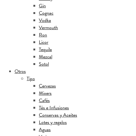
Gin
Cognac
Vodka
Vermouth
Ron
Licor
Tequila
Mezcal
Sotol
Otros
Tipo
Cervezas
Mixers
Cafés
Tés e Infusiones
Conservas y Aceites
Lotes y regalos
Aguas