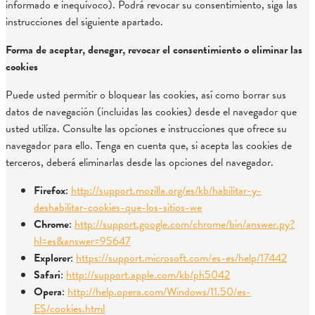
informado e inequívoco). Podrá revocar su consentimiento, siga las
instrucciones del siguiente apartado.
Forma de aceptar, denegar, revocar el consentimiento o eliminar las
cookies
Puede usted permitir o bloquear las cookies, así como borrar sus
datos de navegación (incluidas las cookies) desde el navegador que
usted utiliza. Consulte las opciones e instrucciones que ofrece su
navegador para ello. Tenga en cuenta que, si acepta las cookies de
terceros, deberá eliminarlas desde las opciones del navegador.
Firefox
:
http://support.mozilla.org/es/kb/habilitar-y-
deshabilitar-cookies-que-los-sitios-we
Chrome
:
http://support.google.com/chrome/bin/answer.py?
hl=es&answer=95647
Explorer
:
https://support.microsoft.com/es-es/help/17442
Safari
:
http://support.apple.com/kb/ph5042
Opera
:
http://help.opera.com/Windows/11.50/es-
ES/cookies.html