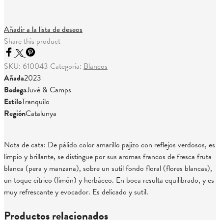
Añadir a la lista de deseos
Share this product
SKU:
610043
Categoría:
Blancos
Añada
2023
Bodega
Juvé & Camps
Estilo
Tranquilo
Región
Catalunya
Nota de cata: De pálido color amarillo pajizo con reflejos verdosos, es
limpio y brillante, se distingue por sus aromas francos de fresca fruta
blanca (pera y manzana), sobre un sutil fondo floral (flores blancas),
un toque cítrico (limón) y herbáceo. En boca resulta equilibrado, y es
muy refrescante y evocador. Es delicado y sutil.
Productos relacionados