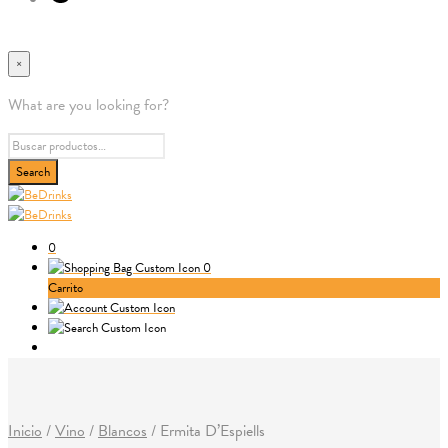
×
What are you looking for?
0
0
Carrito
Inicio
/
Vino
/
Blancos
/
Ermita D’Espiells