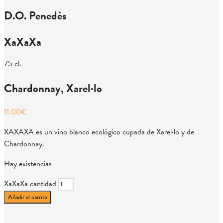
D.O. Penedès
XaXaXa
75 cl.
Chardonnay, Xarel·lo
11.00
€
XAXAXA es un vino blanco ecológico cupada de Xarel·lo y de
Chardonnay.
Hay existencias
XaXaXa cantidad
Añadir al carrito