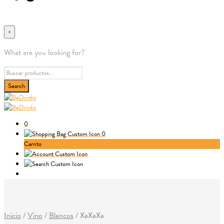
×
What are you looking for?
0
0
Carrito
Inicio
/
Vino
/
Blancos
/
XaXaXa