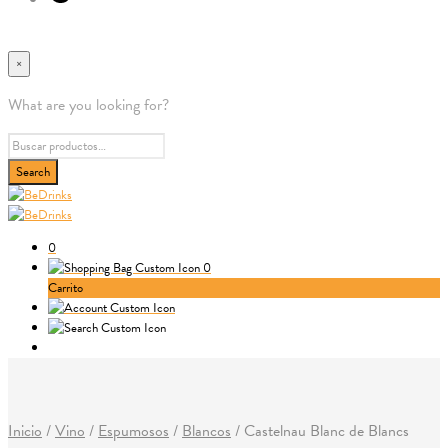
×
What are you looking for?
0
0
Carrito
Inicio
/
Vino
/
Espumosos
/
Blancos
/
Castelnau Blanc de Blancs