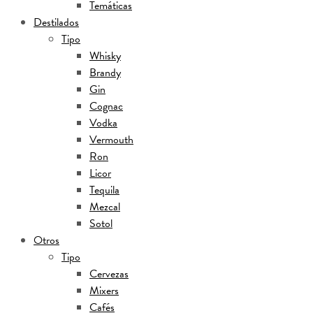
Temáticas
Destilados
Tipo
Whisky
Brandy
Gin
Cognac
Vodka
Vermouth
Ron
Licor
Tequila
Mezcal
Sotol
Otros
Tipo
Cervezas
Mixers
Cafés