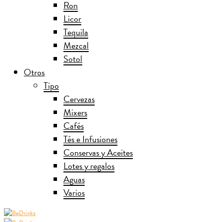
Ron
Licor
Tequila
Mezcal
Sotol
Otros
Tipo
Cervezas
Mixers
Cafés
Tés e Infusiones
Conservas y Aceites
Lotes y regalos
Aguas
Varios