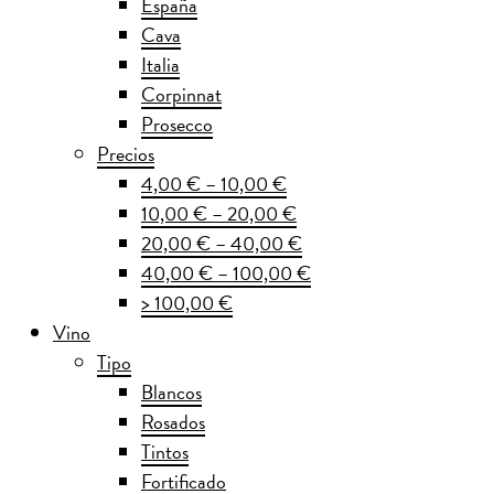
España
Cava
Italia
Corpinnat
Prosecco
Precios
4,00 € – 10,00 €
10,00 € – 20,00 €
20,00 € – 40,00 €
40,00 € – 100,00 €
> 100,00 €
Vino
Tipo
Blancos
Rosados
Tintos
Fortificado