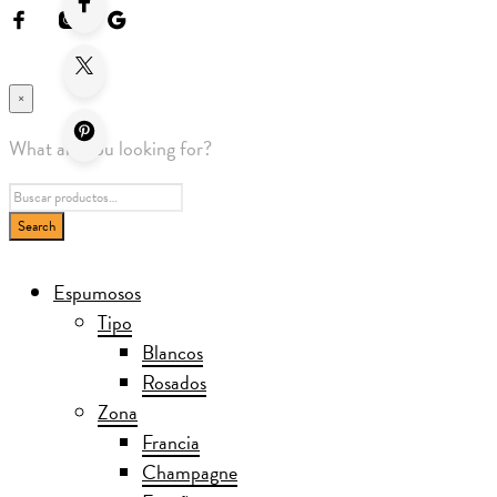
×
What are you looking for?
Espumosos
Tipo
Blancos
Rosados
Zona
Francia
Champagne