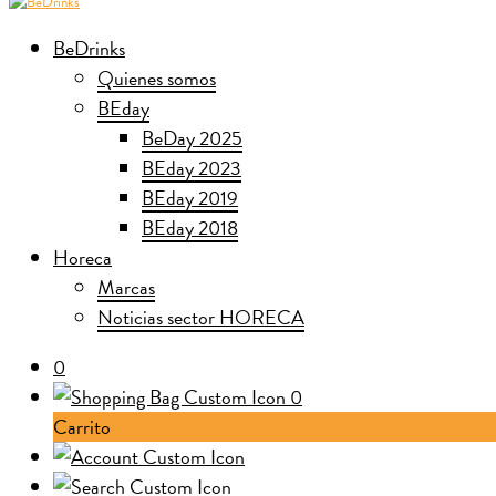
BeDrinks
Quienes somos
BEday
BeDay 2025
BEday 2023
BEday 2019
BEday 2018
Horeca
Marcas
Noticias sector HORECA
0
0
Carrito