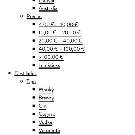
Australia
Precios
4,00 € – 10,00 €
10,00 € – 20,00 €
20,00 € – 40,00 €
40,00 € – 100,00 €
> 100,00 €
Temáticas
Destilados
Tipo
Whisky
Brandy
Gin
Cognac
Vodka
Vermouth