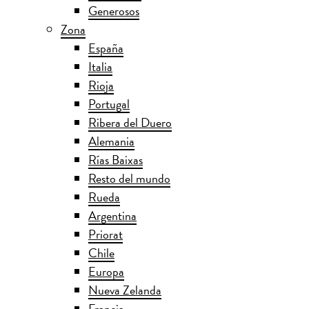
Generosos
Zona
España
Italia
Rioja
Portugal
Ribera del Duero
Alemania
Rías Baixas
Resto del mundo
Rueda
Argentina
Priorat
Chile
Europa
Nueva Zelanda
Francia