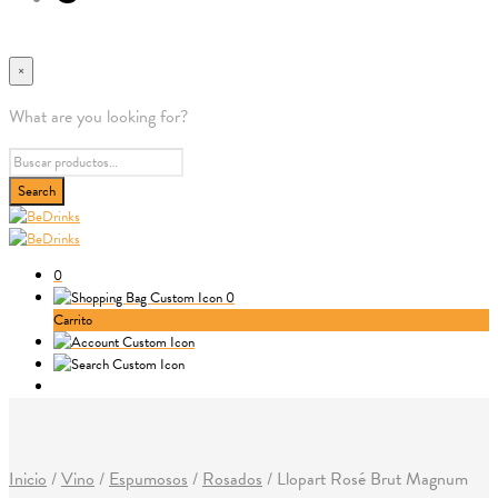
×
What are you looking for?
0
0
Carrito
Inicio
/
Vino
/
Espumosos
/
Rosados
/
Llopart Rosé Brut Magnum