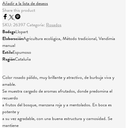
Añadir a la lista de deseos
Share this product
SKU:
26397
Categoría:
Rosados
Bodega
Llopart
Elaboración
Agricultura ecológica, Método tradicional, Vendimia
manual
Estilo
Espumoso
Región
Cataluña
Color rosado pálido, muy brillante y atractivo, de burbuja viva y
amable.
Se muestra cargado de aromas afrutados, donde predomina el
recuerdo
a frutos del bosque, manzana roja y a mentolados. En boca es
potente y
a su vez agradable, con una buena estructura y carnosidad. Se
mantiene