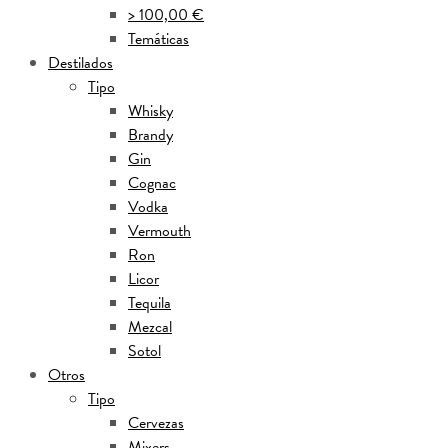
> 100,00 €
Temáticas
Destilados
Tipo
Whisky
Brandy
Gin
Cognac
Vodka
Vermouth
Ron
Licor
Tequila
Mezcal
Sotol
Otros
Tipo
Cervezas
Mixers