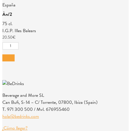
España
Àn/2
75 cl.
I.G.P. Illes Balears
20.50
€
Àn/2
cantidad
Añadir
Beverage and More SL
Can Bufi, S-14 – C/ Torrente, 07800, Ibiza (Spain)
T. 971 300 500 / Mvl. 676955460
hola@bedrinks.com
¿Cómo llegar?