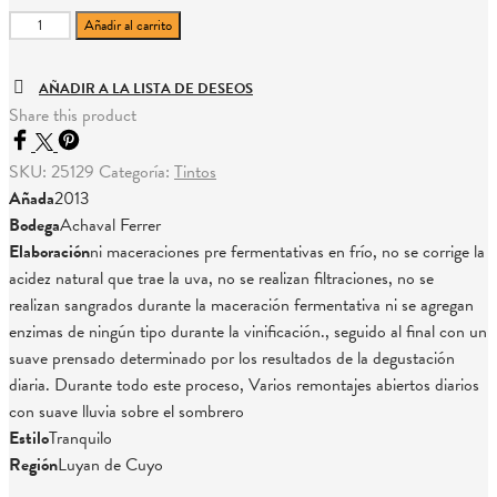
Achaval
Añadir al carrito
Ferrer
Finca
AÑADIR A LA LISTA DE DESEOS
Bellavista
Share this product
cantidad
SKU:
25129
Categoría:
Tintos
Añada
2013
Bodega
Achaval Ferrer
Elaboración
ni maceraciones pre fermentativas en frío, no se corrige la
acidez natural que trae la uva, no se realizan filtraciones, no se
realizan sangrados durante la maceración fermentativa ni se agregan
enzimas de ningún tipo durante la vinificación., seguido al final con un
suave prensado determinado por los resultados de la degustación
diaria. Durante todo este proceso, Varios remontajes abiertos diarios
con suave lluvia sobre el sombrero
Estilo
Tranquilo
Región
Luyan de Cuyo