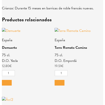
Crianza: Durante 15 meses en barricas de roble francés nuevas.
Productos relacionados
España
España
Demuerte
Terra Remota Camino
75 cl.
75 cl.
D.O. Yecla
D.O. Empordà
12.80
€
19.51
€
Demuerte
Terra
cantidad
Remota
Añadir
Añadir
Camino
cantidad