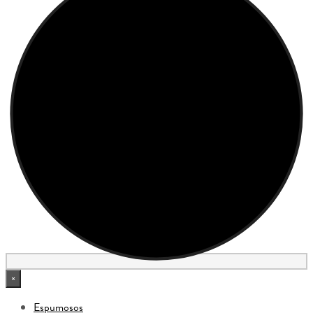
×
Espumosos