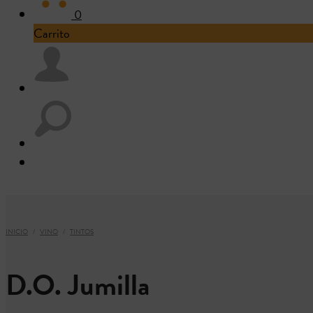
0
Carrito
INICIO
/
VINO
/
TINTOS
D.O. Jumilla