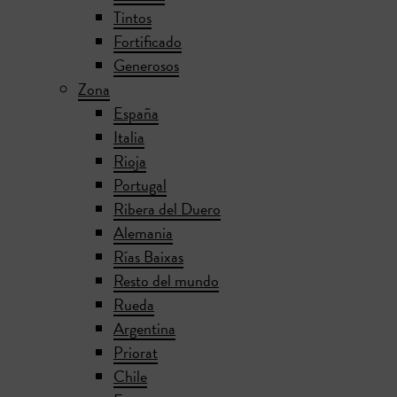
Tintos
Fortificado
Generosos
Zona
España
Italia
Rioja
Portugal
Ribera del Duero
Alemania
Rías Baixas
Resto del mundo
Rueda
Argentina
Priorat
Chile