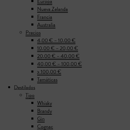
Europa
Nueva Zelanda
Francia
Australia
Precios
4,00 € – 10,00 €
10,00 € – 20,00 €
20,00 € – 40,00 €
40,00 € – 100,00 €
> 100,00 €
Temáticas
Destilados
Tipo
Whisky
Brandy
Gin
Cognac