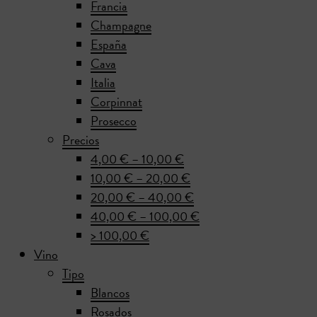
Francia
Champagne
España
Cava
Italia
Corpinnat
Prosecco
Precios
4,00 € – 10,00 €
10,00 € – 20,00 €
20,00 € – 40,00 €
40,00 € – 100,00 €
> 100,00 €
Vino
Tipo
Blancos
Rosados