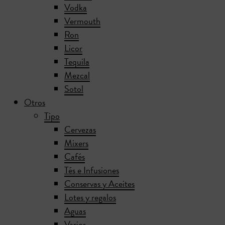
Vodka
Vermouth
Ron
Licor
Tequila
Mezcal
Sotol
Otros
Tipo
Cervezas
Mixers
Cafés
Tés e Infusiones
Conservas y Aceites
Lotes y regalos
Aguas
Varios