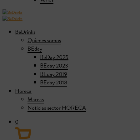
BeDrinks
Quienes somos
BEday
BeDay 2025
BEday 2023
BEday 2019
BEday 2018
Horeca
Marcas
Noticias sector HORECA
0