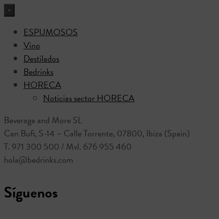
×
ESPUMOSOS
Vino
Destilados
Bedrinks
HORECA
Noticias sector HORECA
Beverage and More SL
Can Bufi, S-14 – Calle Torrente, 07800, Ibiza (Spain)
T. 971 300 500 / Mvl. 676 955 460
hola@bedrinks.com
Síguenos