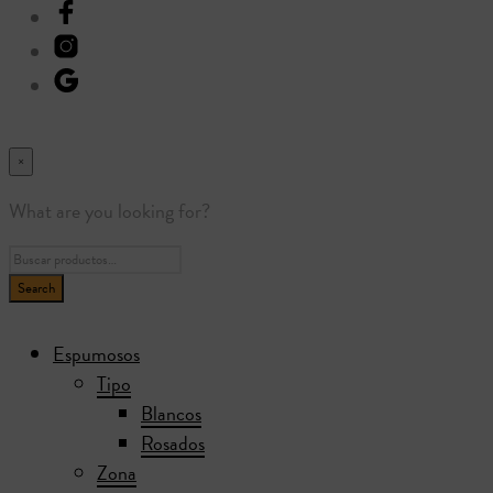
×
What are you looking for?
Espumosos
Tipo
Blancos
Rosados
Zona