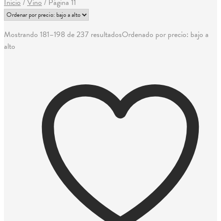
Inicio
/
Vino
/
Página 11
Mostrando 181–198 de 237 resultados
Ordenado por precio: bajo a
alto