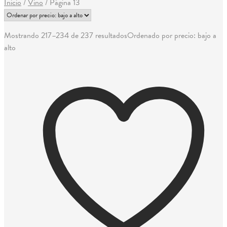
Inicio
/
Vino
/
Página 13
Mostrando 217–234 de 237 resultados
Ordenado por precio: bajo a
alto